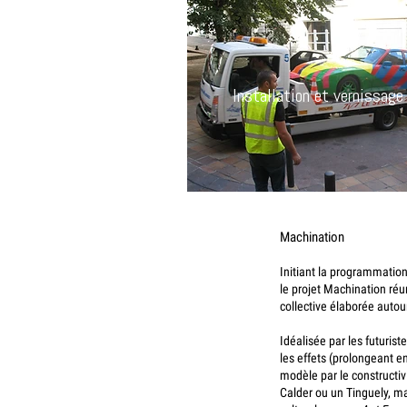
Installation et vernissage
Machination
Initiant la programmatio
le projet Machination réu
collective élaborée autou
Idéalisée par les futurist
les effets (prolongeant en
modèle par le constructi
Calder ou un Tinguely, m