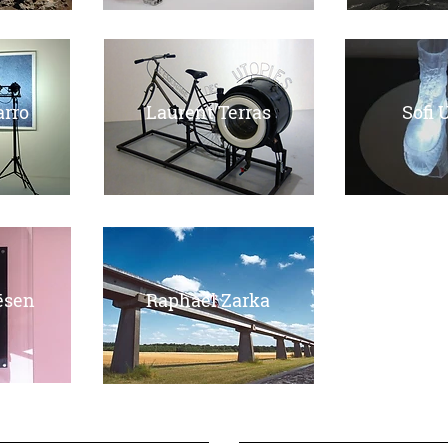
arro
Laurent Terras
Sofi 
ësen
Raphaël Zarka