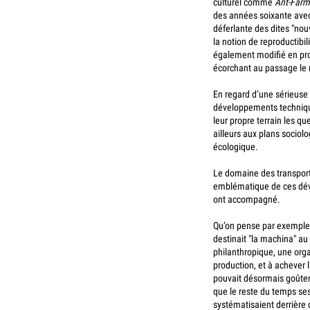
culturel comme
Ant-Farm
des années soixante avec 
déferlante des dites "nou
la notion de reproductibi
également modifié en prof
écorchant au passage le m
En regard d’une sérieuse
développements techniques
leur propre terrain les q
ailleurs aux plans sociol
écologique.
Le domaine des transports
emblématique de ces déve
ont accompagné.
Qu’on pense par exemple 
destinait "la machina" a
philanthropique, une orga
production, et à achever 
pouvait désormais goûter
que le reste du temps ses
systématisaient derrièr