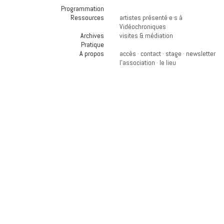
Programmation
Ressources
artistes présenté·e·s à
Vidéochroniques
Archives
visites & médiation
Pratique
A propos
accès
·
contact
·
stage
·
newsletter
l'association
·
le lieu