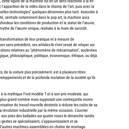
, cette figure de la machine fut en un sens réactivée à la fin
l’apparition de la vidéo dans le champ de l’art, puis avec la
velles technologies" quelques décennies plus tard. Associée à
lité, centrale notamment dans le pop art, la machine aura
ondeur les conditions de production et le statut de l’œuvre,
ythe de l’œuvre unique, réalisée à la main de surcroît.
 transformation de leur pratique et à mesure de
 sans précédent, ces artistes-là n’ont cessé de relayer sur
uestions relatives au "phénomène de mécanisation", soulevées
ogique, philosophique, politique, économique, éthique, ou déjà
, de la voiture plus précisément, est à plusieurs titres
loppements et de la profonde mutation de la société qu’ils
à la mythique Ford modèle T et à son prix modeste, qui
u plus grand nombre mais supposait une contrepartie moins
nisation du travail nouvelle destinée à réduire les coûts de sa
la révolution industrielle par la même occasion.
L’ouvrier
 aux joies des ballades sur quatre roues le dimanche tandis
 gestes se spécialisaient, s’appauvrissaient et se
e d’autres machines assemblées en chaîne de montage.