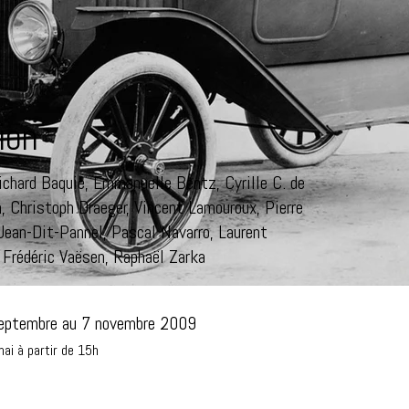
ion
ichard Baquié, Emmanuelle Bentz, Cyrille C. de
, Christoph Draeger, Vincent Lamouroux, Pierre
Jean-Dit-Pannel, Pascal Navarro, Laurent
, Frédéric Vaësen, Raphaël Zarka
septembre au 7 novembre 2009
ai à partir de 15h