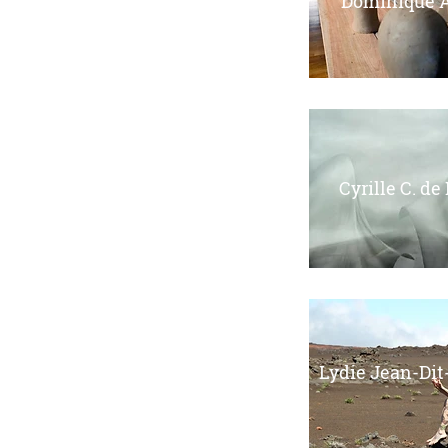
Dominique 
Cyrille C. de
Lydie Jean-Dit