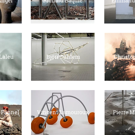
Angel
Richard Baquié
Emmanue
 Laleu
Björr Dahlem
Christo
-Pannel
Vincent Lamouroux
Pierre M