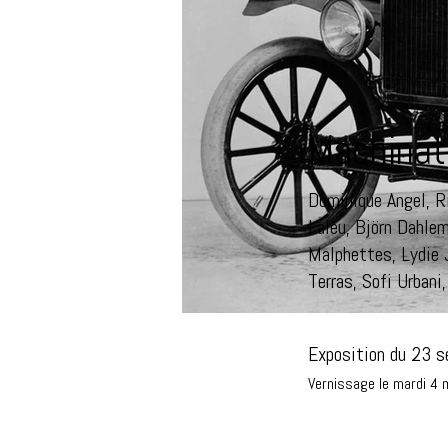
Machinat
Dominique Angel, R
Laleu, Björn Dahlem
Malphettes, Lydie 
Terras, Sofi Urbani
Exposition du 23 
Vernissage le mardi
4 m