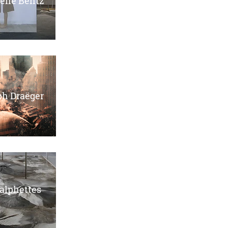
lle Bentz
ph
Draëger
alphettes