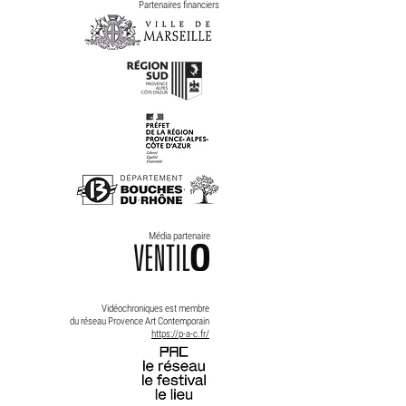
Partenaires financiers
Média partenaire
Vidéochroniques est membre
du
réseau Provence Art Contemporain
https://p-a-c.fr/