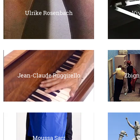
Ulrike Rosenbach
Vi
Jean-Claude Ruggirello
Zbign
Moussa Sarr
U