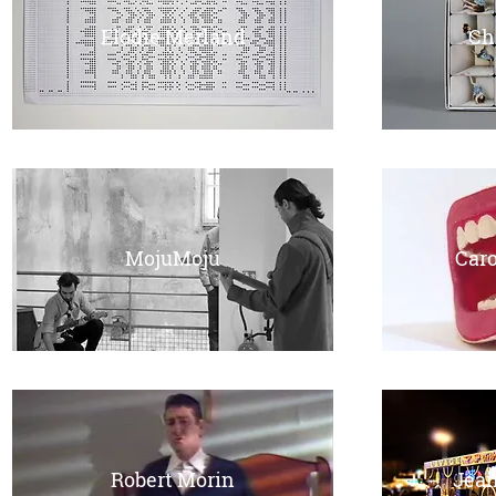
Elodie Merland
Ch
MojuMoju
Caro
Robert Morin
Jean