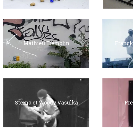
Mathieu Tremblin
Franck 
Steina et Woody Vasulka
Fré