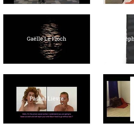
Gaëlle Le Floch
Stéph
Pascal Lièvre