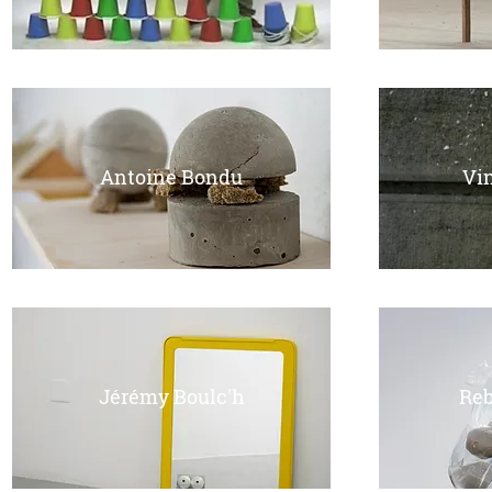
Antoine Bondu
Vi
Jérémy Boulc'h
Reb