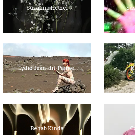
Suzanne Hetzel
Su
Lydie Jean-dit-Pannel
K
Rehab Kinda
C