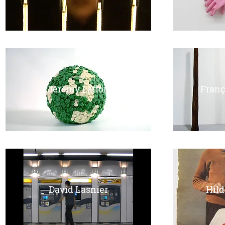
Jérémy Laffon
Franç
David Lasnier
Hild