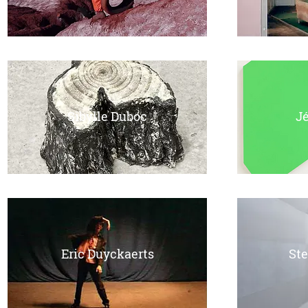
Sibylle Duboc
J
Eric Duyckaerts
Ste