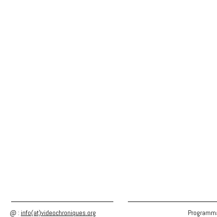
Ulrike Rosenba
@ :
info(at)videochroniques.org
Programma