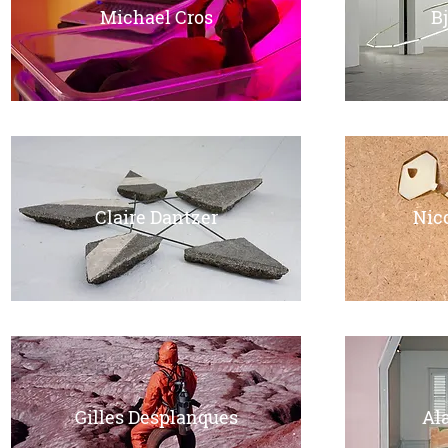
Michael Cros
B
Claire Dantzer
Nic
Gilles Desplanques
Al