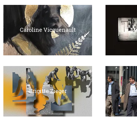
Caroline Vicquenault
Me
Brigitte Zieger
A