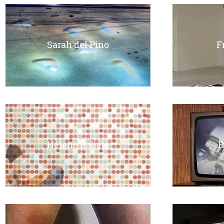
Sarah del Pino
F
Hélène Rabaté
P