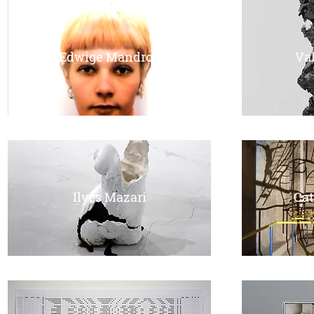
Edwige Mandrou
Va
Ilyes Mazari
Cat