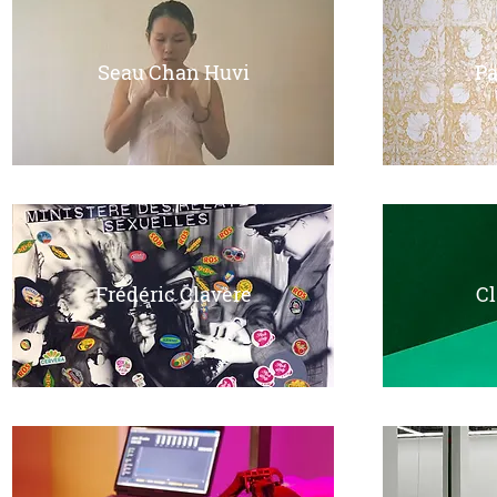
Seau Chan Huvi
Pa
Frédéric Clavère
Cl