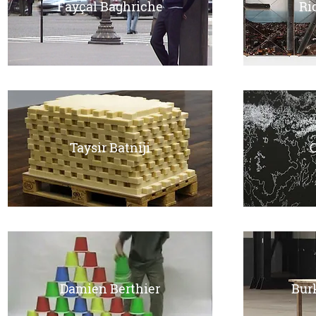
Fayçal Baghriche
Ri
Taysir Batniji
Damien Berthier
Bur