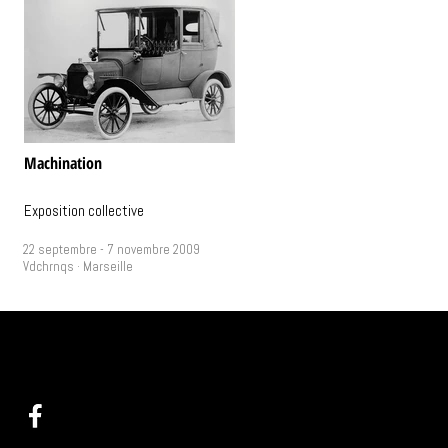
Machination
Exposition collective
22 septembre - 7 novembre 2009
Vdchrnqs · Marseille
@ :
info(at)videochroniques.org
Programma
Tel : +33(0)9 60 44 25 58
Ressou
Arc
Pra
1 place de Lorette
A p