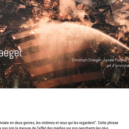
aeger
Christoph Draeger, Jigsaw Puzzles-
jet d'acryliq
ivisée en deux genres, les victimes et ceux qui les regardent". Cette phrase
 pas pris la mesure de l’effet des médias sur nos penchants les plus