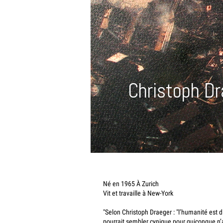
Christoph Dr
Né en 1965 À Zurich
Vit et travaille à New-York
"Selon Christoph Draeger : "l’humanité est d
pourrait sembler cynique pour quiconque n’a