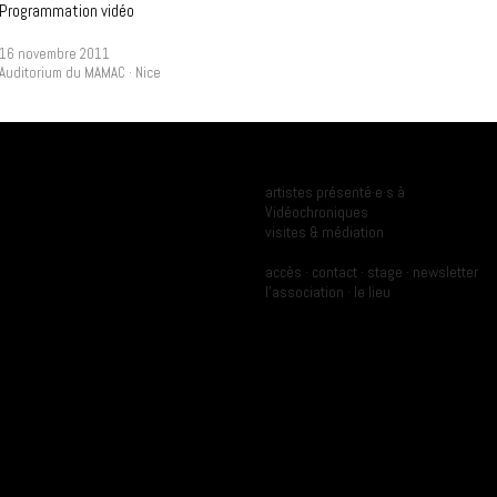
Programmation vidéo
16 novembre 2011
Auditorium du MAMAC · Nice
Programmation
Ressources
artistes présenté·e·s à
Vidéochroniques
Archives
visites & médiation
Pratique
A propos
accès
·
contact
·
stage
·
newsletter
l'association
·
le lieu