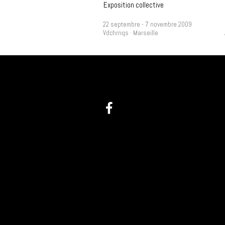
Exposition collective
22 septembre - 7 novembre 2009
Vdchrnqs · Marseille
@ :
info(at)videochroniques.org
Tel : +33(0)9 60 44 25 58
1 place de Lorette
13002 Marseille