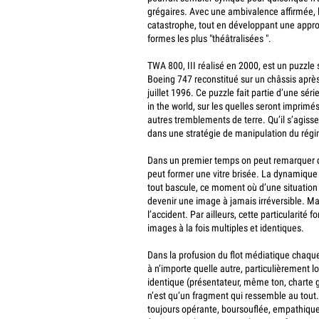
grégaires. Avec une ambivalence affirmée, l
catastrophe, tout en développant une appro
formes les plus "théâtralisées ".
TWA 800, III réalisé en 2000, est un puzzle
Boeing 747 reconstitué sur un châssis après
juillet 1996. Ce puzzle fait partie d’une sé
in the world, sur les quelles seront imprimé
autres tremblements de terre. Qu’il s’agisse
dans une stratégie de manipulation du rég
Dans un premier temps on peut remarquer qu
peut former une vitre brisée. La dynamiqu
tout bascule, ce moment où d’une situation
devenir une image à jamais irréversible. Malg
l’accident. Par ailleurs, cette particularité
images à la fois multiples et identiques.
Dans la profusion du flot médiatique chaq
à n’importe quelle autre, particulièrement 
identique (présentateur, même ton, charte
n’est qu’un fragment qui ressemble au tout.
toujours opérante, boursouflée, empathique