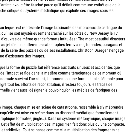
’artiste avoue être fasciné parce qu’il définit comme une esthétique de la
che critique du système médiatique qui exploite ces images sous les
 sur lequel est représenté l’image fascinante des morceaux de carlingue du
 qu’il se soit mystérieusement crashé sur les côtes du New Jersey le 17
rie d’œuvres de même grands formats intitulées : The most beautiful disasters
s au jet d’encre différentes catastrophes ferroviaires, tornades, ouragans et
 de la série des puzzles ou de ses installations, Christoph Draëger s’engage
ime d’existence des images.
e la forme du puzzle fait référence aux traits sinueux et accidentés que
e de l’impact se fige dans la matière comme témoignage de ce moment où
 normale survient l’accident, le moment ou une forme stable s’ébranle pour
ré tout les efforts de reconstitution, il restera toujours les traces de
 formelle vient aussi désigner le pouvoir qu’on les médias de fabriquer des
ue image, chaque mise en scène de catastrophe, ressemble à s’y méprendre
lorsqu’elle est mise en scène dans un dispositif médiatique formellement
 graphique formatée, jingle…). Dans un système métonymique, chaque image
 Cet effet de multiplication des images n’en fait donc plus qu’une compacte,
 et addictive. Tout se passe comme ci la multiplication des fragments ne