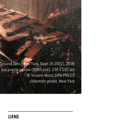
Ground Zero (New York, Sept 16 2001), 2005
ue sur puzzle jigsaw (8000 pcs), 136 x 192 cm
© Viviane Moos SIPA PRESS
collection privée, New York
LIENS