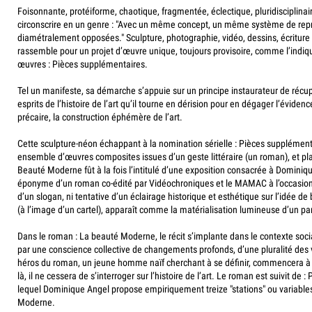
Foisonnante, protéiforme, chaotique, fragmentée, éclectique, pluridisciplina
circonscrire en un genre : "Avec un même concept, un même système de repr
diamétralement opposées." Sculpture, photographie, vidéo, dessins, écriture il
rassemble pour un projet d’œuvre unique, toujours provisoire, comme l’indique 
œuvres : Pièces supplémentaires.
Tel un manifeste, sa démarche s’appuie sur un principe instaurateur de récu
esprits de l’histoire de l’art qu’il tourne en dérision pour en dégager l’éviden
précaire, la construction éphémère de l’art.
Cette sculpture-néon échappant à la nomination sérielle : Pièces supplémen
ensemble d’œuvres composites issues d’un geste littéraire (un roman), et pla
Beauté Moderne fût à la fois l’intitulé d’une exposition consacrée à Domini
éponyme d’un roman co-édité par Vidéochroniques et le MAMAC à l’occasion 
d’un slogan, ni tentative d’un éclairage historique et esthétique sur l’idée de
(à l’image d’un cartel), apparaît comme la matérialisation lumineuse d’un p
Dans le roman : La beauté Moderne, le récit s’implante dans le contexte social
par une conscience collective de changements profonds, d’une pluralité des v
héros du roman, un jeune homme naïf cherchant à se définir, commencera à f
là, il ne cessera de s’interroger sur l’histoire de l’art. Le roman est suivit de
lequel Dominique Angel propose empiriquement treize "stations" ou variable
Moderne.