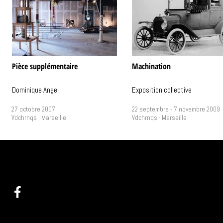
Pièce supplémentaire
Machination
Dominique Angel
Exposition collective
27 octobre 2007
22 septembre - 7 novembre 2009
Vdchrnqs · Marseille
Vdchrnqs · Marseille
@ :
info(at)videochroniques.org
Programma
Tel : +33(0)9 60 44 25 58
Ressou
Arc
Pra
1 place de Lorette
A p
13002 Marseille