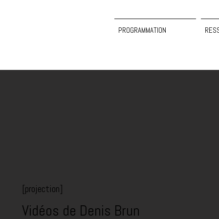
PROGRAMMATION
RES
[projection]
Vidéos de Denis Brun