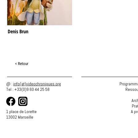
Denis Brun
< Retour
@ :
info(at)videochroniques.org
Programma
Tel : +33(0)9 60 44 25 58
Ressou
Arc
Pra
1 place de Lorette
A p
13002 Marseille