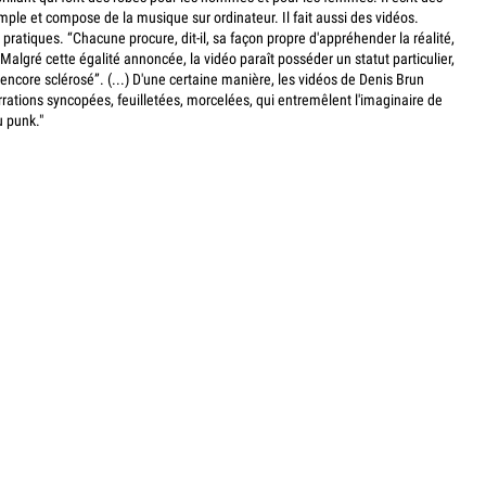
mple et compose de la musique sur ordinateur. Il fait aussi des vidéos.
 pratiques. “Chacune procure, dit-il, sa façon propre d'appréhender la réalité,
algré cette égalité annoncée, la vidéo paraît posséder un statut particulier,
encore sclérosé”. (...) D'une certaine manière, les vidéos de Denis Brun
rrations syncopées, feuilletées, morcelées, qui entremêlent l'imaginaire de
u punk."