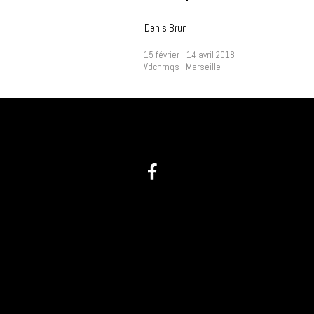
Denis Brun
15 février - 14 avril 2018
Vdchrnqs · Marseille
@ :
info(at)videochroniques.org
Tel : +33(0)9 60 44 25 58
1 place de Lorette
13002 Marseille