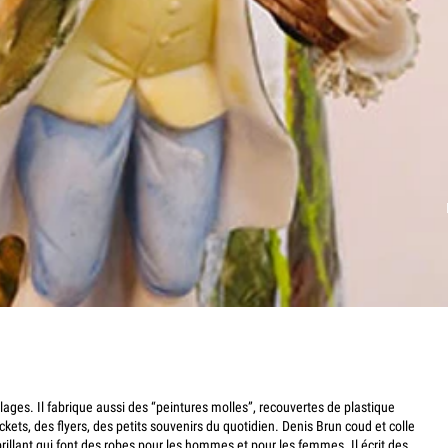
lages. Il fabrique aussi des “peintures molles”, recouvertes de plastique
ets, des flyers, des petits souvenirs du quotidien. Denis Brun coud et colle
rillant qui font des robes pour les hommes et pour les femmes. Il écrit des