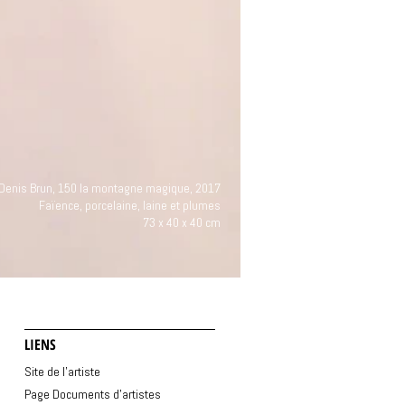
Denis Brun, 150 la montagne magique, 2017
Faïence, porcelaine, laine et plumes
73 x 40 x 40 cm
LIENS
Site de l'artiste
Page Documents d'artistes