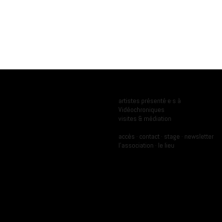
Programmation
Ressources
artistes présenté·e·s à
Vidéochroniques
Archives
visites & médiation
Pratique
A propos
accès
·
contact
·
stage
·
newsletter
l'association
·
le lieu