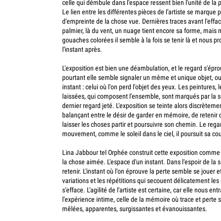
celle qui démbule dans l'espace ressent bien l'unité de la 
Le lien entre les différentes pièces de l'artiste se marqu
d'empreinte de la chose vue. Dernières traces avant l'effac
palmier, là du vent, un nuage tient encore sa forme, mais 
gouaches colorées il semble à la fois se tenir là et nous p
l'instant après.
L'exposition est bien une déambulation, et le regard s'épr
pourtant elle semble signaler un même et unique objet, 
instant : celui où l'on perd l'objet des yeux. Les peintures, 
laissées, qui composent l'ensemble, sont marqués par la se
dernier regard jeté. L'exposition se teinte alors discrèteme
balançant entre le désir de garder en mémoire, de retenir 
laisser les choses partir et poursuivre son chemin. Le regard
mouvement, comme le soleil dans le ciel, il poursuit sa co
Lina Jabbour tel Orphée construit cette exposition comme 
la chose aimée. L'espace d'un instant. Dans l'espoir de la sai
retenir. L'instant où l'on éprouve la perte semble se jouer e
variations et les répétitions qui secouent délicatement les
s'efface. L'agilité de l'artiste est certaine, car elle nous ent
l'expérience intime, celle de la mémoire où trace et perte s
mêlées, apparentes, surgissantes et évanouissantes.