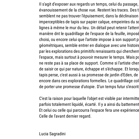
Il s'agit d'exposer aux regards un temps, celui du passage,
évanouissement de la chose vue. Restent les traces. Des tr
semblent ne pas trouver l'épuisement, dans la déclinaiso
imperceptibles de tapis sur papier calque, empeintes du so
lignes à même le mur du lieu. Un détail peut retenir l'att
manière dnt le quadrillage de l'espace de la feuille, impos
choisi, ou encore celui que l'artiste impose à son support p
géométriques, semble entrer en dialogue avec une histoire
par les explorations des primitifs renaissants qui cherche
l'espace, mais surtout à pouvoir mesurer le temps. Mais p
ne reste pas à sa place de support. Comme si l'artiste cher
de saisir ce qui par nature, échappe et s'échappe. Et lorsq
tapis perse, c'est aussi à sa promesse de jardin d'Eden, de 
encore dans ces explorations formelles. Le quadrillage col
de porter une promesse d'utopie. D'un temps futur s'inscri
C'est la raison pour laquelle l'objet est visible par intermit
parfois totalement liquidé, écarté. Il y a ainsi du battement
Et celui ou celle qui parcourra l'espace fera une expérience
Celle de l'avant dernier regard.
Lucia Sagradini