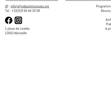
@ :
info(at)videochroniques.org
Programma
Tel : +33(0)9 60 44 25 58
Ressou
Arc
Pra
1 place de Lorette
A p
13002 Marseille