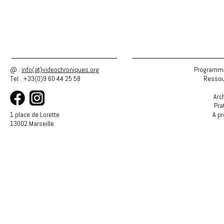
@ :
info(at)videochroniques.org
Programma
Tel : +33(0)9 60 44 25 58
Ressou
Arc
Pra
1 place de Lorette
A p
13002 Marseille