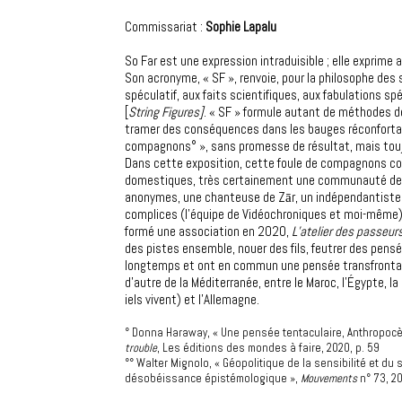
Commissariat :
Sophie Lapalu
So Far est une expression intraduisible ; elle exprime 
Son acronyme, « SF », renvoie, pour la philosophe de
spéculatif, aux faits scientifiques, aux fabulations spé
[
String Figures]
. « SF » formule autant de méthodes d
tramer des conséquences dans les bauges réconfortan
compagnons° », sans promesse de résultat, mais touj
Dans cette exposition, cette foule de compagnons co
domestiques, très certainement une communauté de b
anonymes, une chanteuse de Zār, un indépendantiste 
complices (l’équipe de Vidéochroniques et moi-même) 
formé une association en 2020,
L’atelier des passeur
des pistes ensemble, nouer des fils, feutrer des pen
longtemps et ont en commun une pensée transfrontal
d’autre de la Méditerranée, entre le Maroc, l’Égypte, la
iels vivent) et l’Allemagne.
° Donna Haraway, « Une pensée tentaculaire, Anthropocè
trouble
, Les éditions des mondes à faire, 2020, p. 59
°° Walter Mignolo, « Géopolitique de la sensibilité et du 
désobéissance épistémologique »,
Mouvements
n° 73, 2