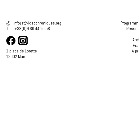
@ :
info(at)videochroniques.org
Programma
Tel : +33(0)9 60 44 25 58
Ressou
Arc
Pra
1 place de Lorette
A p
13002 Marseille