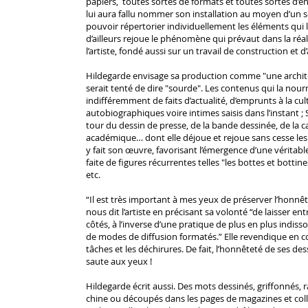
papiers, toutes sortes de formats et toutes sortes d’éner
lui aura fallu nommer son installation au moyen d’un se
pouvoir répertorier individuellement les éléments qui 
d’ailleurs rejoue le phénomène qui prévaut dans la réa
l’artiste, fondé aussi sur un travail de construction et
Hildegarde envisage sa production comme "une archite
serait tenté de dire "sourde". Les contenus qui la nou
indifféremment de faits d’actualité, d’emprunts à la cu
autobiographiques voire intimes saisis dans l’instant ; 
tour du dessin de presse, de la bande dessinée, de la c
académique… dont elle déjoue et rejoue sans cesse le
y fait son œuvre, favorisant l’émergence d’une véritab
faite de figures récurrentes telles "les bottes et bottine
etc.
“Il est très important à mes yeux de préserver l’honnê
nous dit l’artiste en précisant sa volonté “de laisser ent
côtés, à l’inverse d’une pratique de plus en plus indisso
de modes de diffusion formatés.” Elle revendique en c
tâches et les déchirures. De fait, l’honnêteté de ses des
saute aux yeux !
Hildegarde écrit aussi. Des mots dessinés, griffonnés, ra
chine ou découpés dans les pages de magazines et coll