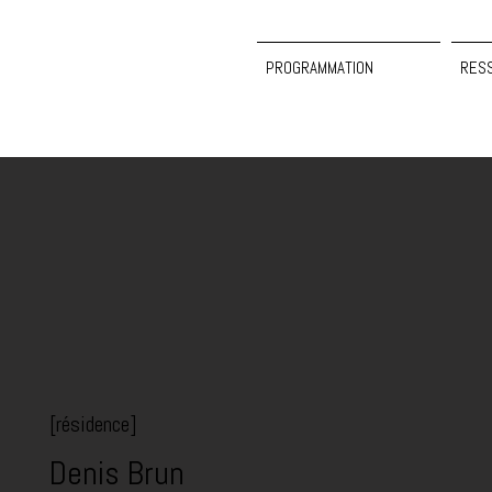
PROGRAMMATION
RES
[résidence]
Denis Brun