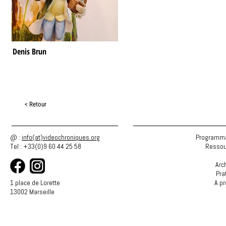
Denis Brun
< Retour
@ :
info(at)videochroniques.org
Programma
Tel : +33(0)9 60 44 25 58
Ressou
Arc
Pra
1 place de Lorette
A p
13002 Marseille