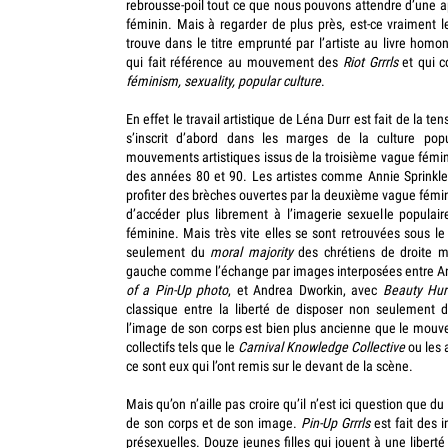
rebrousse-poil tout ce que nous pouvons attendre d’une
féminin. Mais à regarder de plus près, est-ce vraiment l
trouve dans le titre emprunté par l’artiste au livre ho
qui fait référence au mouvement des
Riot Grrrls
et qui c
féminism, sexuality, popular culture
.
En effet le travail artistique de Léna Durr est fait de la ten
s’inscrit d’abord dans les marges de la culture pop
mouvements artistiques issus de la troisième vague fémin
des années 80 et 90. Les artistes comme Annie Sprinkle
profiter des brèches ouvertes par la deuxième vague fém
d’accéder plus librement à l’imagerie sexuelle populaire
féminine. Mais très vite elles se sont retrouvées sous le 
seulement du
moral majority
des chrétiens de droite m
gauche comme l’échange par images interposées entre An
of a Pin-Up photo
, et Andrea Dworkin, avec
Beauty Hur
classique entre la liberté de disposer non seulement 
l’image de son corps est bien plus ancienne que le mou
collectifs tels que le
Carnival Knowledge Collective
ou les 
ce sont eux qui l’ont remis sur le devant de la scène.
Mais qu’on n’aille pas croire qu’il n’est ici question que d
de son corps et de son image.
Pin-Up Grrrls
est fait des 
présexuelles. Douze jeunes filles qui jouent à une liberté