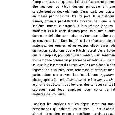
Camp et Kitsch, quoique corollaires et résolument poreux
être nuancés. Le Kitsch désigne principalement une
caractérisent par deux éléments. D’une part, ces obje
en masse par l’industrie. D’autre part, ils se distinguen
visuels, obtenus par différents procédés tels que le r
linoléum imitant le parquet), à la surcharge (dorures,
matières), et à la copie d’autres produits culturels (artis
dans cette définition sommaire, ne vienne contredire la qu
les œuvres de Léna Durr. Toutefois, il est nécessaire de dif
matériaux des œuvres, et les œuvres elles-mêmes. Afi
distinction, soulignons que le Kitsch ressort d’une froid
que le Camp est, pour citer Susan Sontag, « un sentimen
voir le monde comme un phénomène esthétique ». C’est 
se joue le glissement du Kitsch vers le Camp dans la dé
regarder de plus près, cette tendresse et cette attitude
partout dans ses œuvres. Les installations (
Appartem
photographies (la série
Galinettes
), et le film
Jeanne Marg
le prisme du décorum, des textures, des surfaces sensuel
cadrages sont tous employés pour concentrer l’atte
matières, des couleurs.
Focaliser les analyses sur les objets serait par tro
personnages qui habitent les œuvres. Il est d’abor
situent dans des espaces sociétaux marginaux : ado