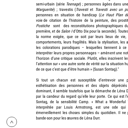
semi-urbain (série
Teenage
) ; personnes âgées dans une
Marguerite
) ; travestis (
Travesti
et
Travesti avec un p
personnes en situation de handicap (
Le Haut Plan d
voie de citation de l’histoire de la peinture, des prosti
Postiche
sont des reconstitutions photographiques 
première, et de
Salon I
d’Otto Dix pour la seconde). Toute
la norme exigée, que ce soit par leurs lieux de vie, l
comportements, leurs fragilités. Mais la stylisation, les 
les colorations parodiques – lesquelles tiennent à c
interpréter leurs propres personnages – amènent une not
l’horizon d’une critique sociale. Plutôt, elles inscrivent 
l’attention sur « une autre sorte de vérité sur la situation
de ce que c’est que d’être humain » (Susan Sontag)."
Si tout un chacun est susceptible d’entrevoir une p
esthétisation des personnes et des objets dépréciés
dominant, il semble toutefois que la démarche de Léna Du
par la candeur du regard qu’elle leur porte. Ce qui est
Sontag, de la sensibilité Camp. « What a Wonderful
interprétée par Louis Armstrong, est une ode qui 
émerveillement les choses simples du quotidien. Il ne 
bande-son pour les œuvres de Léna Durr.
>