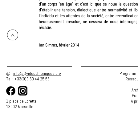
d’un corps "en âge" et c’est ici que se noue le questionn
d’établir une tension, dialectique entre normativité et libe
l’individu et les attentes de la société, entre revendicatio
heureusement irrésolue, ne cessera de nous interroger,
réussie.
>
Ian Simms, février 2014
@ :
info(at)videochroniques.org
Programma
Tel : +33(0)9 60 44 25 58
Ressou
Arc
Pra
1 place de Lorette
A p
13002 Marseille