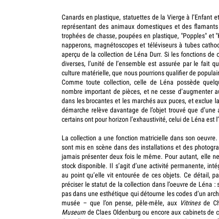
Canards en plastique, statuettes de la Vierge à l’Enfant et
représentant des animaux domestiques et des flamants r
trophées de chasse, poupées en plastique, "Popples" et "
napperons, magnétoscopes et téléviseurs à tubes cathod
aperçu de la collection de Léna Durr. Si les fonctions de 
diverses, l’unité de l’ensemble est assurée par le fait 
culture matérielle, que nous pourrions qualifier de populai
Comme toute collection, celle de Léna possède quelqu
nombre important de pièces, et ne cesse d’augmenter au
dans les brocantes et les marchés aux puces, et exclue la
démarche relève davantage de l’objet trouvé que d’une 
certains ont pour horizon l’exhaustivité, celui de Léna est 
La collection a une fonction matricielle dans son oeuvre
sont mis en scène dans des installations et des photogra
jamais présenter deux fois le même. Pour autant, elle ne
stock disponible. Il s’agit d’une activité permanente, inté
au point qu’elle vit entourée de ces objets. Ce détail, p
préciser le statut de la collection dans l’oeuvre de Léna : 
pas dans une esthétique qui détourne les codes d’un arché
musée – que l’on pense, pêle-mêle, aux
Vitrines
de Chr
Museum
de Claes Oldenburg ou encore aux cabinets de c