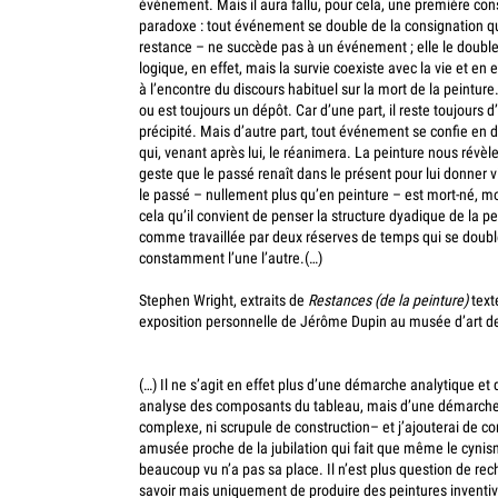
événement. Mais il aura fallu, pour cela, une première consi
paradoxe : tout événement se double de la consignation qui 
restance – ne succède pas à un événement ; elle le doubl
logique, en effet, mais la survie coexiste avec la vie et en
à l’encontre du discours habituel sur la mort de la peintu
ou est toujours un dépôt. Car d’une part, il reste toujours
précipité. Mais d’autre part, tout événement se confie en
qui, venant après lui, le réanimera. La peinture nous révè
geste que le passé renaît dans le présent pour lui donner v
le passé – nullement plus qu’en peinture – est mort-né, mor
cela qu’il convient de penser la structure dyadique de la p
comme travaillée par deux réserves de temps qui se doubl
constamment l’une l’autre.(…)
Stephen Wright, extraits de
Restances (de la peinture)
texte
exposition personnelle de Jérôme Dupin au musée d’art d
(…) Il ne s’agit en effet plus d’une démarche analytique et
analyse des composants du tableau, mais d’une démarche 
complexe, ni scrupule de construction– et j’ajouterai de co
amusée proche de la jubilation qui fait que même le cynis
beaucoup vu n’a pas sa place. Il n’est plus question de rec
savoir mais uniquement de produire des peintures inventi