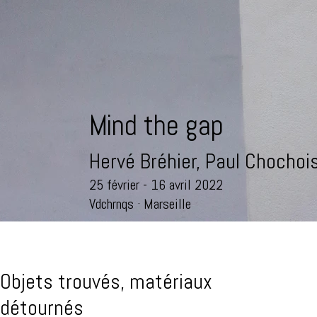
Mind the gap
Hervé Bréhier, Paul Chochoi
25 février - 16 avril 2022
Vdchrnqs · Marseille
Objets trouvés, matériaux
détournés