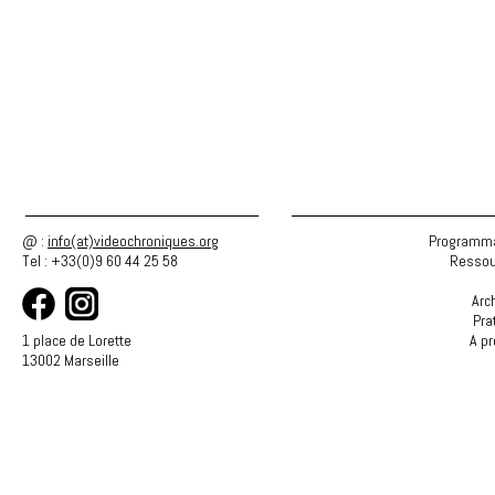
@ :
info(at)videochroniques.org
Programma
Tel : +33(0)9 60 44 25 58
Ressou
Arc
Pra
1 place de Lorette
A p
13002 Marseille