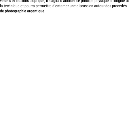
visuels et illusions d’optique, il s’agira d’aborder ce principe physique à l’origine d
la technique et pourra permettre d’entamer une discussion autour des procédés
de photographie argentique.