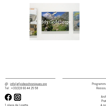
Eddy Godeberge
Frédé
@ :
info(at)videochroniques.org
Programma
Tel : +33(0)9 60 44 25 58
Ressou
Arc
Pra
1 place de Lorette
A p