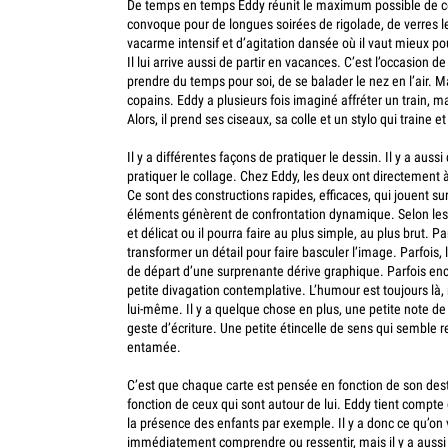
De temps en temps Eddy réunit le maximum possible de cet
convoque pour de longues soirées de rigolade, de verres 
vacarme intensif et d’agitation dansée où il vaut mieux p
Il lui arrive aussi de partir en vacances. C’est l’occasion d
prendre du temps pour soi, de se balader le nez en l’air. Ma
copains. Eddy a plusieurs fois imaginé affréter un train, m
Alors, il prend ses ciseaux, sa colle et un stylo qui traine e
Il y a différentes façons de pratiquer le dessin. Il y a auss
pratiquer le collage. Chez Eddy, les deux ont directement à 
Ce sont des constructions rapides, efficaces, qui jouent sur
éléments génèrent de confrontation dynamique. Selon les b
et délicat ou il pourra faire au plus simple, au plus brut. Parfo
transformer un détail pour faire basculer l’image. Parfois, l
de départ d’une surprenante dérive graphique. Parfois enc
petite divagation contemplative. L’humour est toujours là, m
lui-même. Il y a quelque chose en plus, une petite note de
geste d’écriture. Une petite étincelle de sens qui semble
entamée.
C’est que chaque carte est pensée en fonction de son des
fonction de ceux qui sont autour de lui. Eddy tient compt
la présence des enfants par exemple. Il y a donc ce qu’on 
immédiatement comprendre ou ressentir, mais il y a aussi