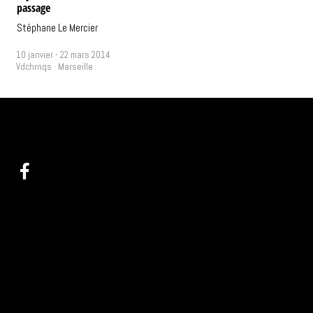
passage
Stéphane Le Mercier
10 janvier - 22 mars 2014
Vdchrnqs · Marseille
@ :
info(at)videochroniques.org
Programma
Tel : +33(0)9 60 44 25 58
Ressou
Arc
Pra
1 place de Lorette
A p
13002 Marseille