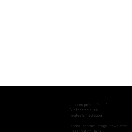
Programmation
Ressources
artistes présenté·e·s à
Vidéochroniques
Archives
visites & médiation
Pratique
A propos
accès
·
contact
·
stage
·
newsletter
l'association
·
le lieu