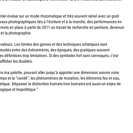
rentiel évolue sur un mode rhizomatique et très souvent sériel avec un goût
vaux photographiques liés à l’écriture et à la marche, des performances en
je mets en place à partir de 2011 un travail de recherche en peinture, devenue
et la photographie.
valeurs. Les limites des genres et des techniques artistiques sont
tinuités entre des évènements, des époques, des pratiques souvent
s définitions trop limitatives. Si des symboles fort sont convoqués, c’est
fficher les dualités.
ans ma palette, pouvant aller jusqu’à apporter une dimension sonore voire
emps et la “vanité”, les phénomènes de mutation, les éléments feu et eau,
tique. Dépasser la distinction humain/non humains est aussi un enjeu de
ogique et biopolitique.”