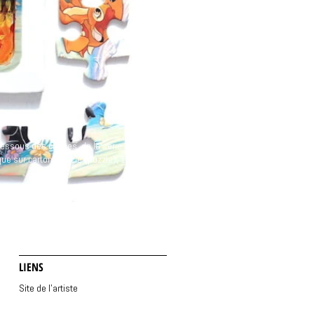
dessous des choses, de la série “Feu”", 2022
que sur carton recyclé (puzzle), 19 × 29,5 cm
LIENS
Site de l'artiste