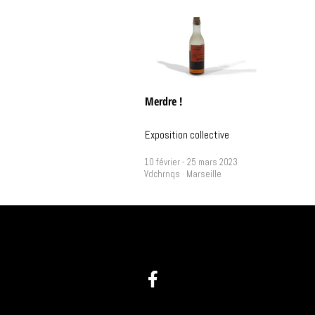
Merdre !
Exposition collective
10 février - 25 mars 2023
Vdchrnqs · Marseille
@ :
info(at)videochroniques.org
Tel : +33(0)9 60 44 25 58
1 place de Lorette
13002 Marseille