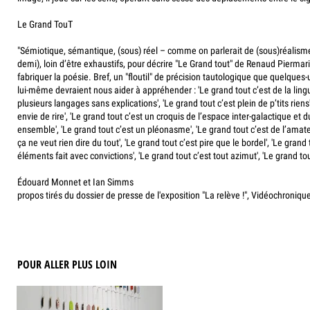
Le Grand TouT
"Sémiotique, sémantique, (sous) réel – comme on parlerait de (sous)réalisme -
demi), loin d’être exhaustifs, pour décrire "Le Grand tout" de Renaud Piermario
fabriquer la poésie. Bref, un "floutil" de précision tautologique que quelque
lui-même devraient nous aider à appréhender : 'Le grand tout c’est de la ling
plusieurs langages sans explications', 'Le grand tout c’est plein de p’tits riens
envie de rire', 'Le grand tout c’est un croquis de l’espace inter-galactique
ensemble', 'Le grand tout c’est un pléonasme', 'Le grand tout c’est de l’amat
ça ne veut rien dire du tout', 'Le grand tout c’est pire que le bordel', 'Le gran
éléments fait avec convictions', 'Le grand tout c’est tout azimut', 'Le grand tout
Édouard Monnet et Ian Simms
propos tirés du dossier de presse de l'exposition "La relève !", Vidéochroniqu
POUR ALLER PLUS LOIN