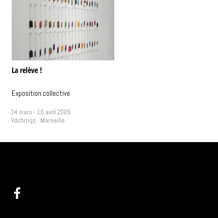
La relève !
Exposition collective
24 mars - 10 avril 2009
Vdchrnqs · Marseille
@ :
info(at)videochroniques.org
Programma
Tel : +33(0)9 60 44 25 58
Ressou
Arc
Pra
1 place de Lorette
A p
13002 Marseille