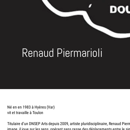
Renaud Piermarioli
Né en en 1983 à Hyères (Var)
vit et travaille à Toulon
Titulaire d’un DNSEP Arts depuis 2009, artiste pluridisciplinaire, Renaud P
image, il joue sur les sens, opérant sans cesse des déplacements entre le signif