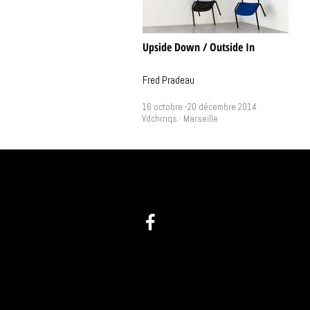
Upside Down / Outside In
Fred Pradeau
16 octobre -20 décembre 2014
Vdchrnqs · Marseille
@ :
info(at)videochroniques.org
Tel : +33(0)9 60 44 25 58
1 place de Lorette
13002 Marseille