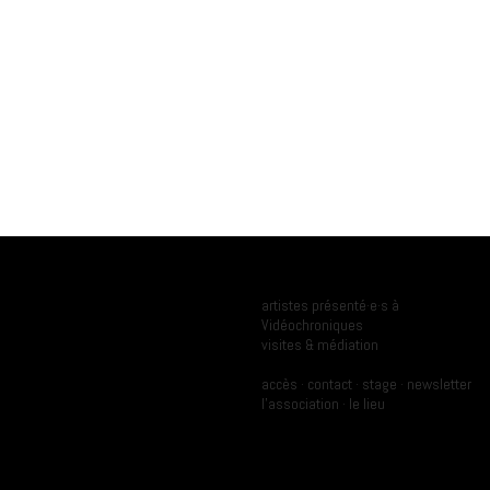
Programmation
Ressources
artistes présenté·e·s à
Vidéochroniques
Archives
visites & médiation
Pratique
A propos
accès
·
contact
·
stage
·
newsletter
l'association
·
le lieu