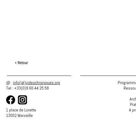
< Retour
@ :
info(at)videochroniques.org
Programma
Tel : +33(0)9 60 44 25 58
Ressou
Arc
Pra
1 place de Lorette
A p
13002 Marseille