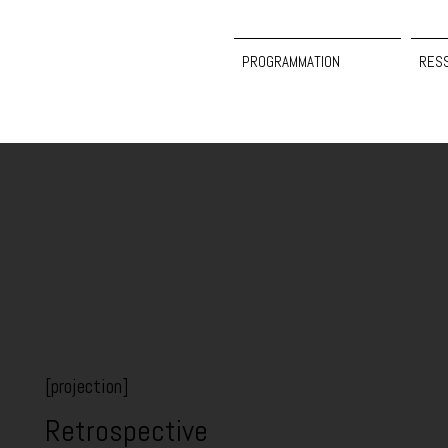
PROGRAMMATION
RES
[projection]
Retrospective