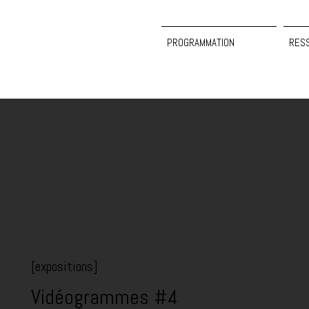
PROGRAMMATION
RES
[expositions]
Vidéogrammes #4