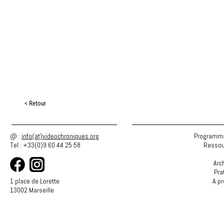
< Retour
@ :
info(at)videochroniques.org
Programma
Tel : +33(0)9 60 44 25 58
Ressou
Arc
Pra
1 place de Lorette
A p
13002 Marseille