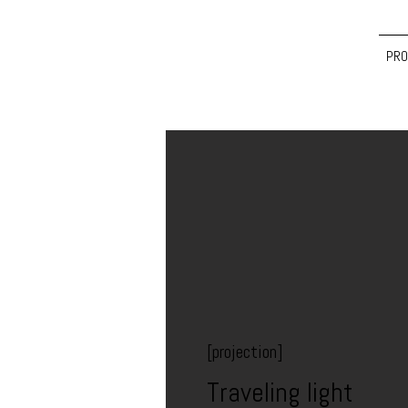
PRO
[projection]
Traveling light