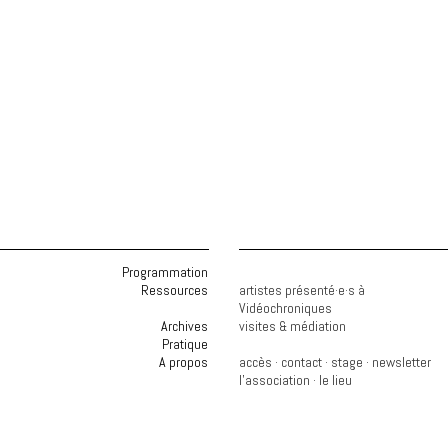
Programmation
Ressources
artistes présenté·e·s à
Vidéochroniques
Archives
visites & médiation
Pratique
A propos
accès
·
contact
·
stage
·
newsletter
l'association
·
le lieu