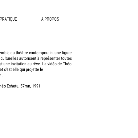
PRATIQUE
A PROPOS
emble du théâtre contemporain, une figure
culturelles autorisent à représenter toutes
t une invitation au rêve. La vidéo de Théo
c'est elle qui projette le
n.
Théo Eshetu, 57mn, 1991