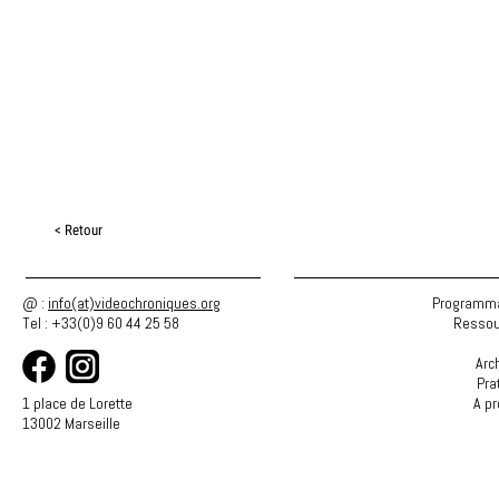
< Retour
@ :
info(at)videochroniques.org
Programma
Tel : +33(0)9 60 44 25 58
Ressou
Arc
Pra
1 place de Lorette
A p
13002 Marseille