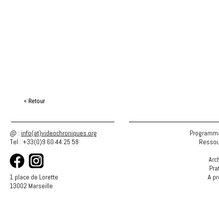
< Retour
@ :
info(at)videochroniques.org
Programma
Tel : +33(0)9 60 44 25 58
Ressou
Arc
Pra
1 place de Lorette
A p
13002 Marseille