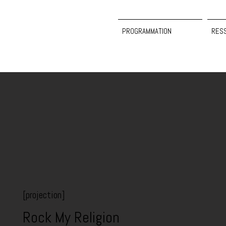
PROGRAMMATION
RES
[projection]
Rock My Religion