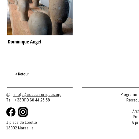
Dominique Angel
< Retour
@ :
info(at)videochroniques.org
Programma
Tel : +33(0)9 60 44 25 58
Ressou
Arc
Pra
1 place de Lorette
A p
13002 Marseille