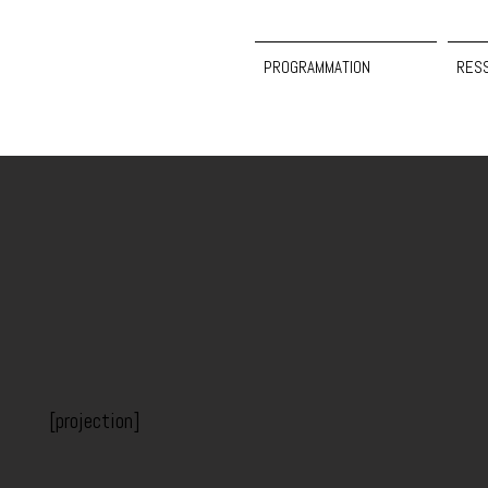
PROGRAMMATION
RES
[projection]