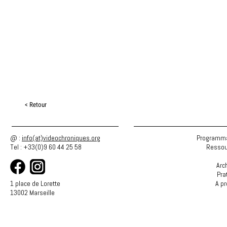
< Retour
@ :
info(at)videochroniques.org
Programma
Tel : +33(0)9 60 44 25 58
Ressou
Arc
Pra
1 place de Lorette
A p
13002 Marseille