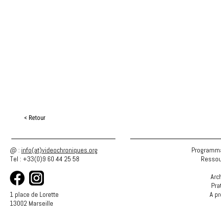
< Retour
@ :
info(at)videochroniques.org
Programma
Tel : +33(0)9 60 44 25 58
Ressou
Arc
Pra
1 place de Lorette
A p
13002 Marseille