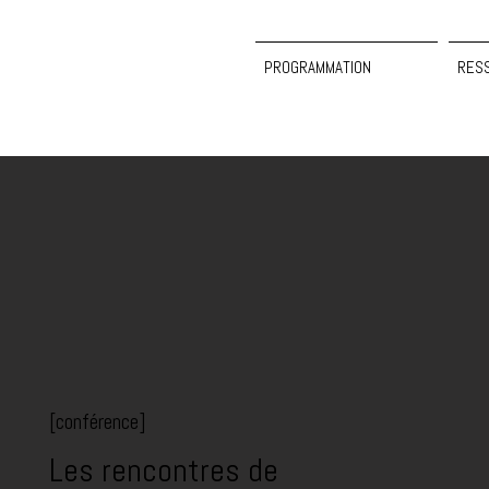
PROGRAMMATION
RES
[conférence]
Les rencontres de