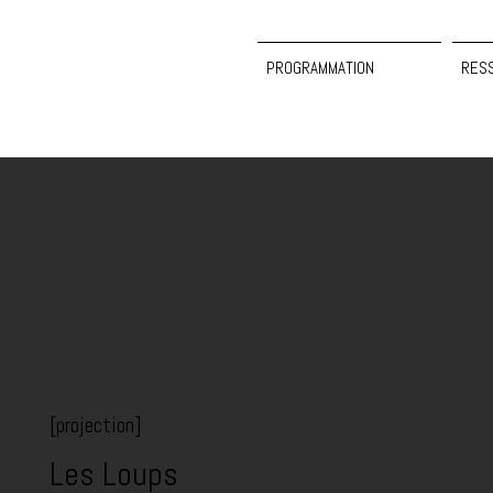
PROGRAMMATION
RES
[projection]
Les Loups