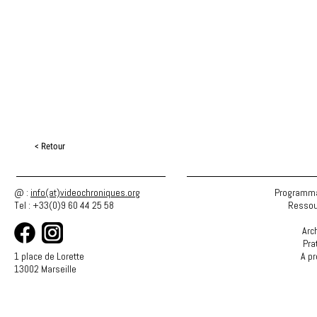
< Retour
@ :
info(at)videochroniques.org
Programma
Tel : +33(0)9 60 44 25 58
Ressou
Arc
Pra
1 place de Lorette
A p
13002 Marseille