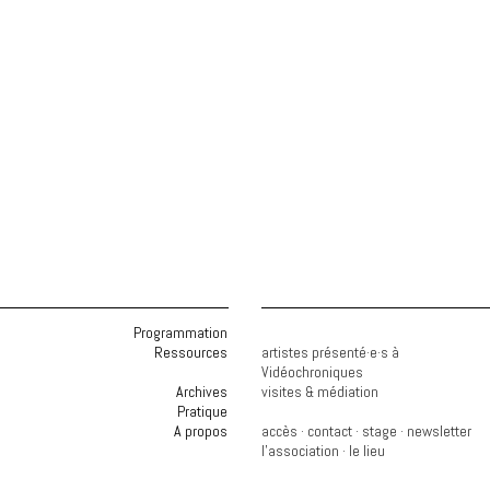
Programmation
Ressources
artistes présenté·e·s à
Vidéochroniques
Archives
visites & médiation
Pratique
A propos
accès
·
contact
·
stage
·
newsletter
l'association
·
le lieu