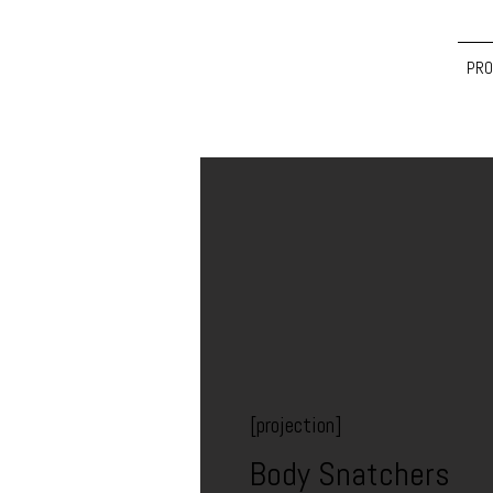
PRO
[projection]
Body Snatchers