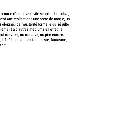
nourrie d'une inventivité simple et intuitive,
ent aux réalisations une sorte de magie, un
 éloignés de l'austérité formelle qui résulte
irement à d'autres médiums en effet, la
r est convexe, ou concave, ou pire encore.
 infidèle, projection fantaisiste, fantasme,
écit.