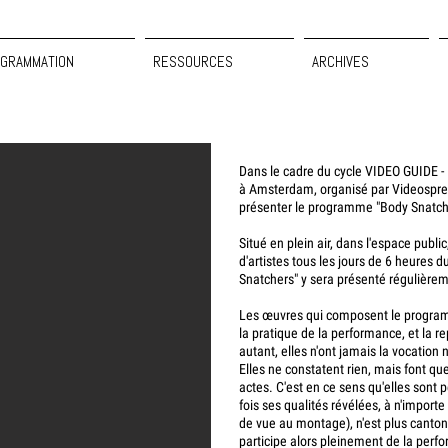
GRAMMATION
RESSOURCES
ARCHIVES
Dans le cadre du cycle VIDEO GUIDE - 
à Amsterdam, organisé par Videosprea
présenter le programme "Body Snatcher
Situé en plein air, dans l'espace publ
d'artistes tous les jours de 6 heures
Snatchers" y sera présenté régulièr
Les œuvres qui composent le program
la pratique de la performance, et la r
autant, elles n'ont jamais la vocation 
Elles ne constatent rien, mais font q
actes. C'est en ce sens qu'elles sont 
fois ses qualités révélées, à n'importe
de vue au montage), n'est plus cantonné
participe alors pleinement de la perfo