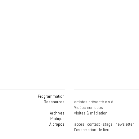
Programmation
Ressources
artistes présenté·e·s à
Vidéochroniques
Archives
visites & médiation
Pratique
A propos
accès
·
contact
·
stage
·
newsletter
l'association
·
le lieu