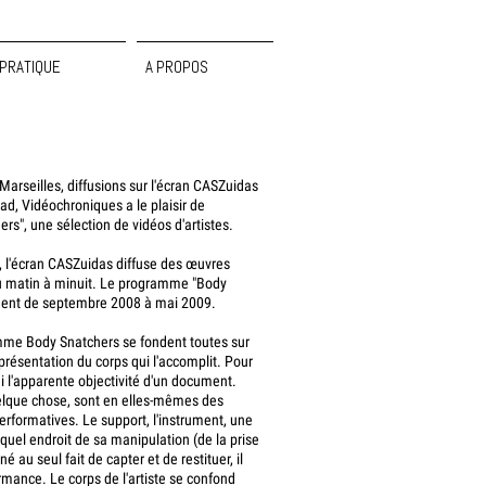
PRATIQUE
A PROPOS
Marseilles, diffusions sur l'écran CASZuidas
d, Vidéochroniques a le plaisir de
s", une sélection de vidéos d'artistes.
ic, l'écran CASZuidas diffuse des œuvres
 du matin à minuit. Le programme "Body
ement de septembre 2008 à mai 2009.
me Body Snatchers se fondent toutes sur
eprésentation du corps qui l'accomplit. Pour
ni l'apparente objectivité d'un document.
uelque chose, sont en elles-mêmes des
performatives. Le support, l'instrument, une
 quel endroit de sa manipulation (de la prise
 au seul fait de capter et de restituer, il
rmance. Le corps de l'artiste se confond