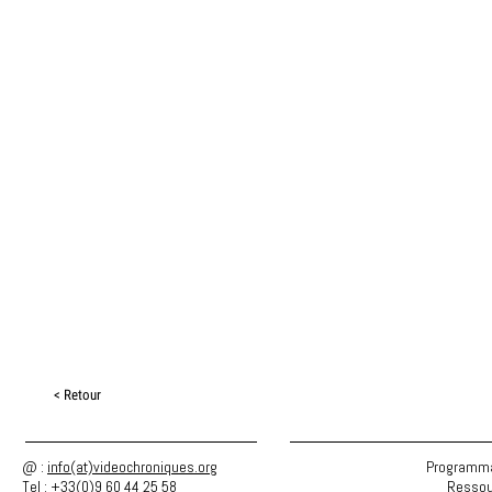
< Retour
@ :
info(at)videochroniques.org
Programma
Tel : +33(0)9 60 44 25 58
Ressou