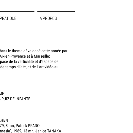
PRATIQUE
A PROPOS
dans le thème développé cette année par
x-en-Provence et à Marseille:
pace de la verticalité et d'espace de
de temps dilaté, et de l 'art vidéo au
EME
co RUIZ DE INFANTE
CAHEN
979, 8 mn, Patrick PRADO
mnesia", 1989, 13 mn, Janice TANAKA