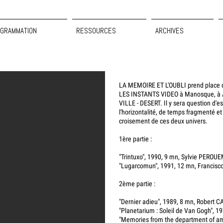
GRAMMATION
RESSOURCES
ARCHIVES
LA MEMOIRE ET L'OUBLI prend place 
LES INSTANTS VIDEO à Manosque, à Ai
VILLE - DESERT. Il y sera question d'es
l'horizontalité, de temps fragmenté et 
croisement de ces deux univers.
1ère partie :
"Trintuxo", 1990, 9 mn, Sylvie PEROU
"Lugarcomun", 1991, 12 mn, Francis
2ème partie :
"Dernier adieu", 1989, 8 mn, Robert 
"Planetarium : Soleil de Van Gogh", 1
"Memories from the department of a