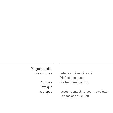
Programmation
Ressources
artistes présenté·e·s à
Vidéochroniques
Archives
visites & médiation
Pratique
A propos
accès
·
contact
·
stage
·
newsletter
l'association
·
le lieu