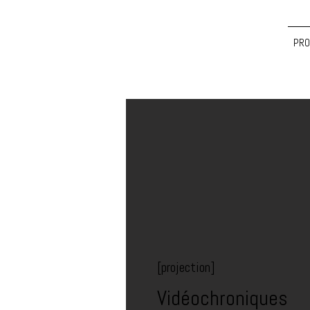
PRO
[projection]
Vidéochroniques