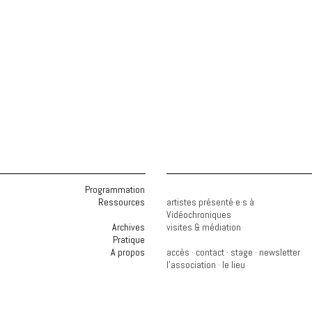
Programmation
Ressources
artistes présenté·e·s à
Vidéochroniques
Archives
visites & médiation
Pratique
A propos
accès
·
contact
·
stage
·
newsletter
l'association
·
le lieu