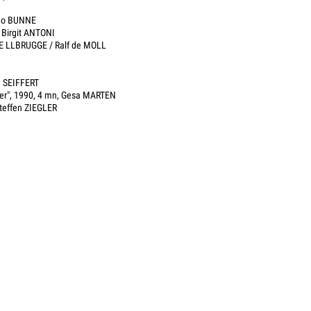
 Ego BUNNE
, Birgit ANTONI
 DE LLBRUGGE / Ralf de MOLL
e SEIFFERT
ger", 1990, 4 mn, Gesa MARTEN
Steffen ZIEGLER