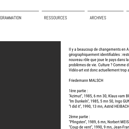
GRAMMATION
RESSOURCES
ARCHIVES
Il y a beaucoup de changements en Al
géographiquement identifiables : restr
nouveau rôle que joue le pays dans la
problèmes de vie. Culture ? Comme da
Vidéo-art est donc actuellement trop ab
Friedemann MALSCH
1ère partie :
"Azimut", 1985, 6 mn 30, Klaus vam 
"lm Dunkeln", 1985, 5 mn 50, Ingo G
"I did it", 1990, 13 mn, Astrid HEIBAC
2ème partie :
"Pfingsten", 1989, 6 mn, Norbert MEI
"Coup de vent", 1990, 9 mn, Jean-Fr