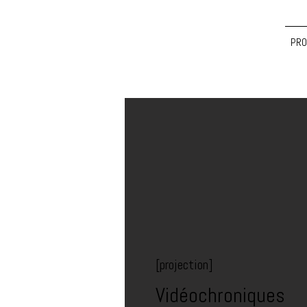
PRO
[projection]
Vidéochroniques