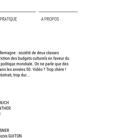
PRATIQUE
A PROPOS
lemagne : société de deux classes
iction des budgets culturels en faveur du
 politique mondiale. On ne parle que des
ns les années 50. Vidéo ? Trop chère !
strait, trop dur...
BRUCH
UNTHER
H
SSNER
ançois GUITON