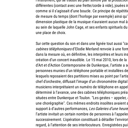
l’instrument, qui se traduit au plan sonore par la producti
différentes (contact avec une frette/corde à vide), jouées
comme si il s’agissait d’une boucle. Ce principe de répétit
de mesure du temps (dont l’horloge par exemple) ainsi qu’
dimension plastique de la musique n’auraient aucun mal à s
au sein de laquelle John Cage, et ses enfants spirituels d
une place de choix.
Sur cette question du son et dans une lignée tout aussi "c
cabines téléphoniques
d’Elodie Merland renvoie à une fo
dans la mesure où, en définitive, les interprètes
et leurs i
création d’un concert inaudible. Le 15 mai 2010, lors de l
d’Art et d’Action Contemporaine de Dunkerque, l’artiste a s
personnes munies d’un téléphone portable et installées de
lesquels reposaient des partitions mises au point par l’arti
chef d’orchestre, diffusait l’image d’un chronomètre digita
musiciens interprétaient un numéro de téléphone en appe
déterminé à l’avance, une des cabines téléphoniques préa
situées entre Dunkerque et Toulon. "Les gestes – appeler,
une chorégraphie".
Ces mêmes endroits insolites avaient 
support à d’autres performances,
Les Galeries d’une heure
l’artiste invitait un certain nombre de personnes à l’appeler
successivement. L’opération constituait à détailler l’envi
regard, à l’attention de ses interlocuteurs. Enregistrées pui