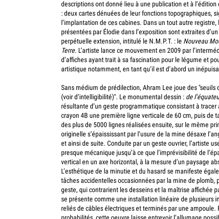
descriptions ont donné lieu à une publication et à l’éditio
: deux cartes dénuées de leur fonctions topographiques, s
l’implantation de ces cabines.
Dans un tout autre registre,
présentées par Élodie dans l’exposition sont extraites d’un
perpétuelle extension, intitulé le N.M.P.T. : le
Nouveau Mo
Terre
. L’artiste lance ce mouvement en 2009 par l’interméd
d’affiches ayant trait à sa fascination pour le légume et po
artistique notamment, en tant qu’il est d’abord un inépuisa
Sans médium de prédilection, Ahram Lee joue des "seuils de v
(voir d’intelligibilité)". Le monumental dessin :
de l’équateu
résultante d’un geste programmatique consistant à tracer
crayon 4B une première ligne verticale de 60 cm, puis de ta
des plus de 5000 lignes réalisées ensuite, sur le même prin
originelle s’épaississant par l’usure de la mine désaxe l’ang
et ainsi de suite. Conduite par un geste ouvrier, l’artiste u
presque mécanique jusqu’à ce que l’imprévisibilité de l’é
vertical en un axe horizontal, à la mesure d’un paysage abs
L’esthétique de la minutie et du hasard se manifeste égal
tâches accidentelles occasionnées par la mine de plomb, p
geste, qui contrarient les desseins et la maîtrise affichée pa
se présente comme une installation linéaire de plusieurs i
reliés de câbles électriques et terminés par une ampoule
probabilités, cette oeuvre laisse entrevoir l’allumage pos