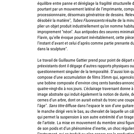
équilibre entre panne et déréglage la fragilité structurelle d
pourtant par un mouvement latéral de l’imprimante, compar
processionnnaire, désormais génératrice de dessins.
Relev
désobéir la matière",
Tubes Fluorescents
résulte de la min
plier un objet produit industriellement qu’on nomme habi
improprement "néon". Aux antipodes des oeuvres minimal
Flavin, qu’elle évoque pourtant inévitablement, cette pièc
l’instant d’avant et celui d’après comme partie prenante du
dans la sculpture".
Le travail de Guillaume Gattier prend pour point de départ
préexistants dont il dégage d’autres rapports physiques ou
questionnement singulier de la temporalité. D’aussi loin 
compose d’une accumulation de films 35mm qui, agencés 
une bobine composée d’environ cinq cents bandes-annon
quatre-vingt-dix à nos jours. L’éclairage traversant donne 
image abstraite qui induit également la notion de
durée, d
cernes d’un arbre, dont on aurait extrait du tronc une coupe
l’âge".
Sans titre
diffuse dans l’espace le son d’une guitare
le manche dirigé vers le bas, au chevalet de laquelle un câ
qui permet la suspension à son autre extrémité d’un tirage
de l’artiste. La mise en mouvement du membre ainsi figuré
de son poids et d’un phénomène d’inertie, un choc régulie